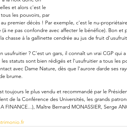
elles et alors c'est le 
 tous les pouvoirs, par 
 au premier décès ! Par exemple, c'est le nu-propriétair
e (à ne pas confondre avec affecter le bénéfice). Bon et 
 chasse à la gallinette cendrée au jus de fruit d'usufruit
sufruitier ? C'est un gars, il connaît un vrai CGP qui a l
onc les statuts sont bien rédigés et l'usufruitier a tous les 
ontact avec Dame Nature, dès que l'aurore darde ses ray
 de brume.
𝐎 est toujours le plus vendu et recommandé par le Préside
ent de la Conférence des Universités, les grands patro
 FINANCE...), Maître Bernard MONASSIER, Serge A
trimonio.fr