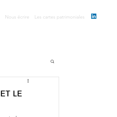
Nous écrire
Les cartes patrimoniales
ᴇᴛ ʟᴇ