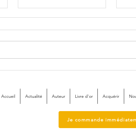
💡 ʟᴇs ʙᴏɴs ᴄᴏᴍᴘᴛᴇs
✒️ M
sᴜᴄᴄᴇssᴏʀᴀᴜx ғᴏɴᴛ ʟᴇs ʙᴏɴs
de 
ʜᴇ́ʀɪᴛɪᴇʀs
Accueil
Actualité
Auteur
Livre d'or
Acquérir
Nou
Je commande immédiatem