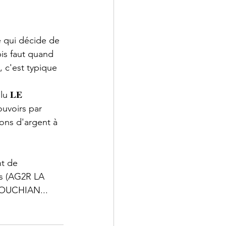
e qui décide de 
pis faut quand 
, c'est typique 
u 𝐋𝐄 
pouvoirs par 
ons d'argent à 
nt de 
ns (AG2R LA 
NOUCHIAN...