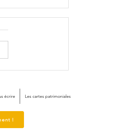
a citation pour votre fin
semaine
s écrire
Les cartes patrimoniales
ent !