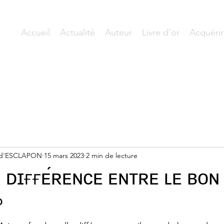
Accueil
Actualité
Auteur
Livre d'or
Acquérir
L d'ESCLAPON
15 mars 2023
2 min de lecture
 ᴅɪғғᴇ́ʀᴇɴᴄᴇ ᴇɴᴛʀᴇ ʟᴇ ʙᴏɴ 
?