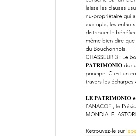
laisse les clauses usu
nu-propriétaire qui a
exemple, les enfants
distribuer le bénéfic
même bien dire que la
du Bouchonnois.
CHASSEUR 3 : Le bon u
𝐏𝐀𝐓𝐑𝐈𝐌𝐎𝐍𝐈𝐎 d
principe. C'est un c
travers les écharpes
𝐋𝐄 𝐏𝐀𝐓𝐑𝐈𝐌𝐎𝐍
l'ANACOFI, le Présid
MONDIALE, ASTORIA
Retrouvez-le sur 
lepa