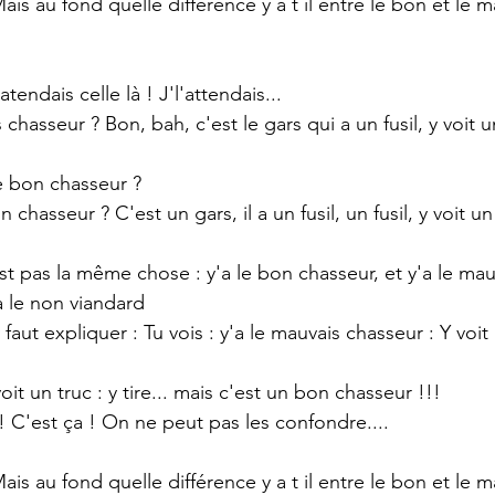
s au fond quelle différence y a t il entre le bon et le m
endais celle là ! J'l'attendais...
chasseur ? Bon, bah, c'est le gars qui a un fusil, y voit u
 bon chasseur ?
hasseur ? C'est un gars, il a un fusil, un fusil, y voit un
t pas la même chose : y'a le bon chasseur, et y'a le mauv
'a le non viandard
ut expliquer : Tu vois : y'a le mauvais chasseur : Y voit 
it un truc : y tire... mais c'est un bon chasseur !!!
 C'est ça ! On ne peut pas les confondre....
s au fond quelle différence y a t il entre le bon et le 