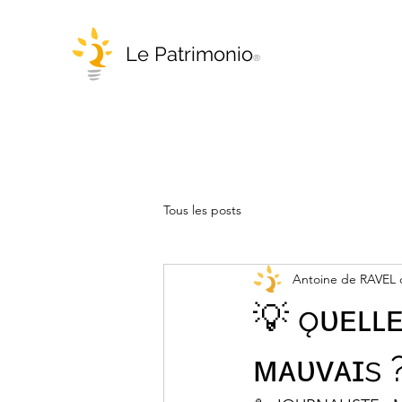
Le Patrimonio
®
Tous les posts
Antoine de RAVE
💡 ǫᴜᴇʟʟᴇ
ᴍᴀᴜᴠᴀɪs 