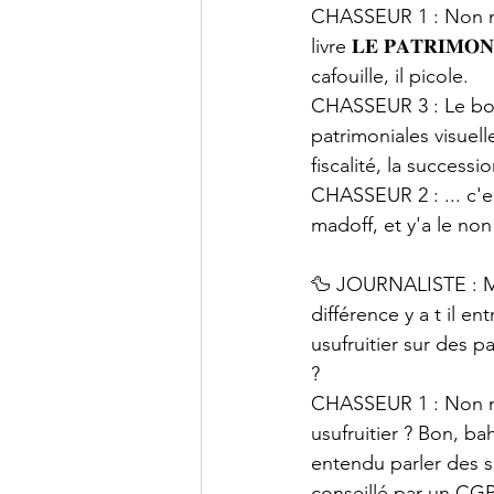
CHASSEUR 1 : Non mai
livre 𝐋𝐄 𝐏𝐀𝐓𝐑𝐈𝐌
cafouille, il picole.
CHASSEUR 3 : Le bon ch
patrimoniales visuell
fiscalité, la succession
CHASSEUR 2 : ... c'es
madoff, et y'a le no
🦆 JOURNALISTE : Ma
différence y a t il en
usufruitier sur des p
?
CHASSEUR 1 : Non ma
usufruitier ? Bon, bah
entendu parler des so
conseillé par un CGP