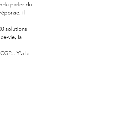
ndu parler du 
 réponse, il 
00 solutions 
e-vie, la 
CGP... Y'a le 