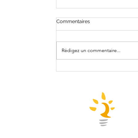
Commentaires
Rédigez un commentaire...
💡 ᴏᴜᴠʀɪʀ ʟ’œɪʟ sᴜʀ ʟᴇ ǫᴜᴀsɪ-
ᴜsᴜғʀᴜɪᴛ !