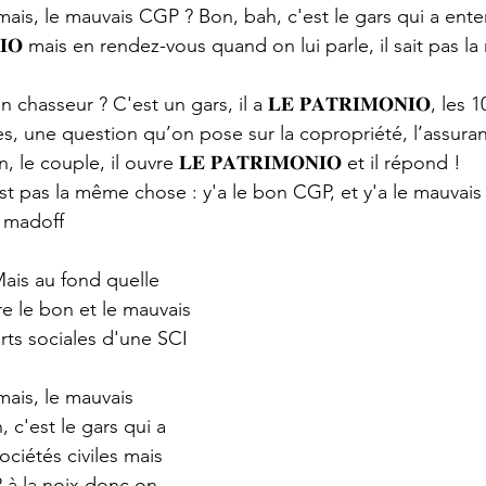
s, le mauvais CGP ? Bon, bah, c'est le gars qui a ente
𝐎𝐍𝐈𝐎 mais en rendez-vous quand on lui parle, il sait pas la
asseur ? C'est un gars, il a 𝐋𝐄 𝐏𝐀𝐓𝐑𝐈𝐌𝐎𝐍𝐈𝐎, les 1
es, une question qu’on pose sur la copropriété, l’assuranc
, le couple, il ouvre 𝐋𝐄 𝐏𝐀𝐓𝐑𝐈𝐌𝐎𝐍𝐈𝐎 et il répond !
t pas la même chose : y'a le bon CGP, et y'a le mauvais 
n madoff
is au fond quelle 
tre le bon et le mauvais 
arts sociales d'une SCI 
is, le mauvais 
, c'est le gars qui a 
ciétés civiles mais 
 à la noix donc on 