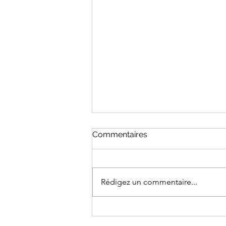
Commentaires
Rédigez un commentaire...
💡 ᴏᴜᴠʀɪʀ ʟ’œɪʟ sᴜʀ ʟᴇ ǫᴜᴀsɪ-
ᴜsᴜғʀᴜɪᴛ !