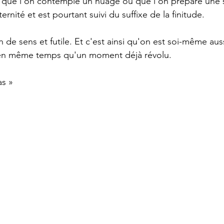
t, que l'on contemple un nuage ou que l'on prépare une 
ernité et est pourtant suivi du suffixe de la finitude.
in de sens et futile. Et c'est ainsi qu'on est soi-même aus
 en même temps qu'un moment déjà révolu.
as »